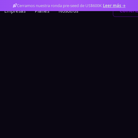
Cerramos nuestra ronda pre-seed de US$600K
Leer más
→
Empresas
Planes
Nosotros
Comenz