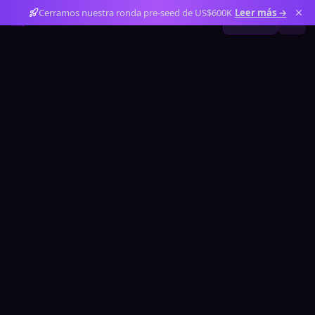
Cerramos nuestra ronda pre-seed de US$600K
Leer más
→
ES